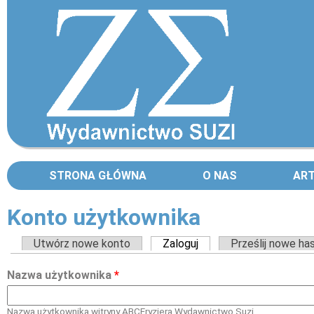
STRONA GŁÓWNA
O NAS
AR
Konto użytkownika
Zakładki podstawowe
Utwórz nowe konto
Zaloguj
(aktywna karta)
Prześlij nowe ha
Nazwa użytkownika
*
Nazwa użytkownika witryny ABCFryzjera Wydawnictwo Suzi.