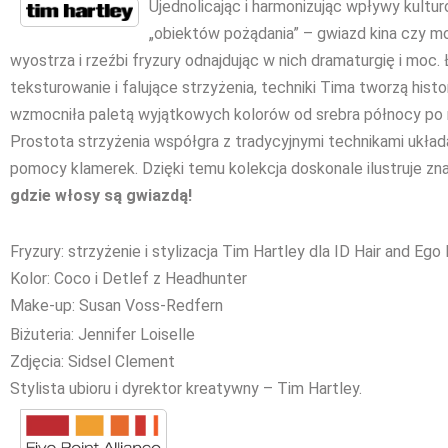
Ujednolicając i harmonizując wpływy kultu
„obiektów pożądania” – gwiazd kina czy mo
wyostrza i rzeźbi fryzury odnajdując w nich dramaturgię i moc.
teksturowanie i falujące strzyżenia, techniki Tima tworzą histori
wzmocniła paletą wyjątkowych kolorów od srebra północy po 
Prostota strzyżenia współgra z tradycyjnymi technikami układa
pomocy klamerek. Dzięki temu kolekcja doskonale ilustruje zn
gdzie włosy są gwiazdą!
Fryzury: strzyżenie i stylizacja Tim Hartley dla ID Hair and Ego
Kolor: Coco i Detlef z Headhunter
Make-up: Susan Voss-Redfern
Biżuteria: Jennifer Loiselle
Zdjęcia: Sidsel Clement
Stylista ubioru i dyrektor kreatywny – Tim Hartley.