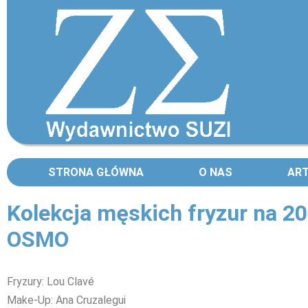
STRONA GŁÓWNA
O NAS
AR
Kolekcja męskich fryzur na 20
OSMO
Fryzury: Lou Clavé
Make-Up: Ana Cruzalegui