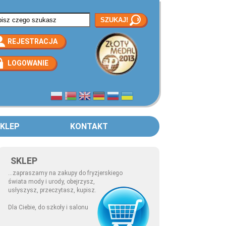
rmularz wyszukiwania
REJESTRACJA
LOGOWANIE
KLEP
KONTAKT
SKLEP
...zapraszamy na zakupy do fryzjerskiego
świata mody i urody, obejrzysz,
usłyszysz, przeczytasz, kupisz.
Dla Ciebie, do szkoły i salonu