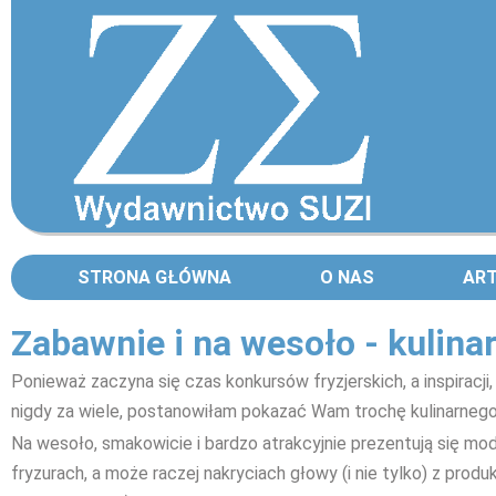
STRONA GŁÓWNA
O NAS
AR
Zabawnie i na wesoło - kulina
Ponieważ zaczyna się czas konkursów fryzjerskich, a inspiracji
nigdy za wiele, postanowiłam pokazać Wam trochę kulinarnego
Na wesoło, smakowicie i bardzo atrakcyjnie prezentują się mode
fryzurach, a może raczej nakryciach głowy (i nie tylko) z prod