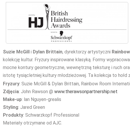
Suzie McGill
i
Dylan Brittain
, dyrektorzy artystyczni
Rainbow
kolekcję kultur. Fryzury inspirowane klasyką. Formy wypracowa
mocne kontury geometryczne, wewnętrzną teksturę i ruch oraz
istotę tysiącletniej kultury młodzieżowej. Ta kolekcja to hołd 
Fryzury
: Suzie McGill & Dylan Brittain, Rainbow Room Internat
Zdjęcia
: John Rawson @
www.therawsonpartnership.net
Make-up
: lan Nguyen-grealis
Styling
: Jared Green
Produkty
: Schwarzkopf Professional
Materiały otrzymane od AJC.