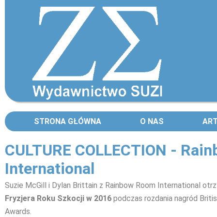
STRONA GŁÓWNA
O NAS
AR
CULTURE COLLECTION - Rai
International
Suzie McGill i Dylan Brittain z Rainbow Room International otr
Fryzjera Roku Szkocji w 2016
podczas rozdania nagród Britis
Awards.