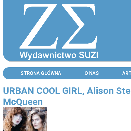
STRONA GŁÓWNA
O NAS
AR
URBAN COOL GIRL, Alison Stew
McQueen