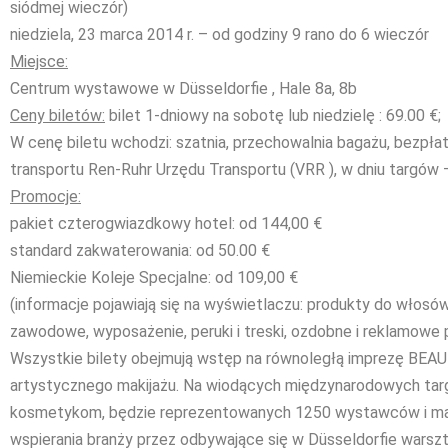
siódmej wieczór)
niedziela, 23 marca 2014 r. – od godziny 9 rano do 6 wieczór
Miejsce:
Centrum wystawowe w Düsseldorfie , Hale 8a, 8b
Ceny biletów:
bilet 1-dniowy na sobotę lub niedzielę : 69.00 €; 
W cenę biletu wchodzi: szatnia, przechowalnia bagażu, bezpła
transportu Ren-Ruhr Urzędu Transportu (VRR ), w dniu targów –
Promocje:
pakiet czterogwiazdkowy hotel: od 144,00 €
standard zakwaterowania: od 50.00 €
Niemieckie Koleje Specjalne: od 109,00 €
(informacje pojawiają się na wyświetlaczu: produkty do włosów
zawodowe, wyposażenie, peruki i treski, ozdobne i reklamowe p
Wszystkie bilety obejmują wstęp na równoległą imprezę BEAU
artystycznego makijażu. Na wiodących międzynarodowych ta
kosmetykom, będzie reprezentowanych 1250 wystawców i m
wspierania branży przez odbywające się w Düsseldorfie warszt