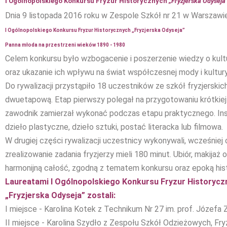
I Ogólnopolskiego Konkursu Fryzur Historycznych
„Fryzjerska Odyseja
Dnia 9 listopada 2016 roku w Zespole Szkół nr 21 w Warszawie 
I Ogólnopolskiego Konkursu Fryzur Historycznych „Fryzjerska Odyseja”
Panna młoda na przestrzeni wieków 1890 - 1980
Celem konkursu było wzbogacenie i poszerzenie wiedzy o kult
oraz ukazanie ich wpływu na świat współczesnej mody i kultury
Do rywalizacji przystąpiło 18 uczestników ze szkół fryzjerskich
dwuetapową. Etap pierwszy polegał na przygotowaniu krótkiej 
zawodnik zamierzał wykonać podczas etapu praktycznego. Insp
dzieło plastyczne, dzieło sztuki, postać literacka lub filmowa.
W drugiej części rywalizacji uczestnicy wykonywali, wcześniej 
zrealizowanie zadania fryzjerzy mieli 180 minut. Ubiór, makijaż
harmonijną całość, zgodną z tematem konkursu oraz epoką hist
Laureatami I Ogólnopolskiego Konkursu Fryzur Historycz
„Fryzjerska Odyseja” zostali:
I miejsce - Karolina Kotek z Technikum Nr 27 im. prof. Józef
II miejsce - Karolina Szydło z Zespołu Szkół Odzieżowych, Fr