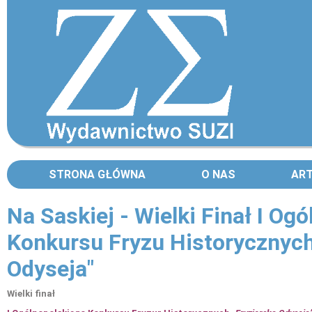
STRONA GŁÓWNA
O NAS
AR
Na Saskiej - Wielki Finał I Og
Konkursu Fryzu Historycznych
Odyseja"
Wielki finał