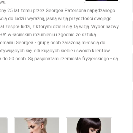
wu.
ony 25 lat temu przez Georgea Patersona napędzanego
ścią do ludzi i wyraźną, jasną wizją przyszłości swojego
 zespół ludzi, z którymi dzielił się tą wizją. Wybór nazwy
SA" w łacińskim rozumieniu i zgodnie ze sztuką
iemaniu Georgea - grupę osób zarażoną miłością do
otywujących się, edukujących siebie i swoich klientów.
 do 50 osób. Są pasjonatami rzemiosła fryzjerskiego - są