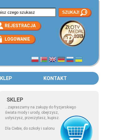
rmularz wyszukiwania
REJESTRACJA
LOGOWANIE
KLEP
KONTAKT
SKLEP
...zapraszamy na zakupy do fryzjerskiego
świata mody i urody, obejrzysz,
usłyszysz, przeczytasz, kupisz.
Dla Ciebie, do szkoły i salonu