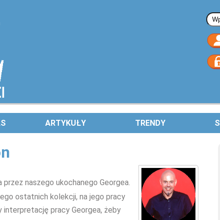
Fo
AS
ARTYKUŁY
TRENDY
S
on
na przez naszego ukochanego Georgea.
jego ostatnich kolekcji, na jego pracy
y interpretację pracy Georgea, żeby