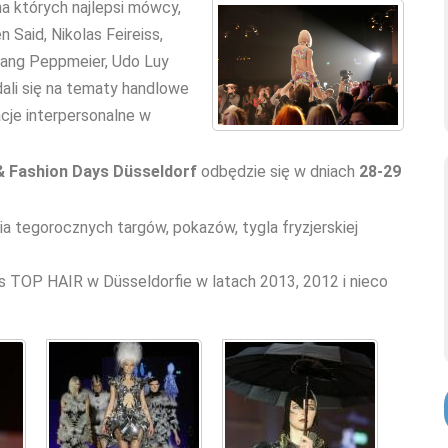
na których najlepsi mówcy,
n Said, Nikolas Feireiss,
lfgang Peppmeier, Udo Luy
ali się na tematy handlowe
acje interpersonalne w
 Fashion Days Düsseldorf
odbędzie się w dniach
28-29
tegorocznych targów, pokazów, tygla fryzjerskiej
s TOP HAIR w Düsseldorfie w latach 2013, 2012 i nieco