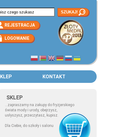
rmularz wyszukiwania
REJESTRACJA
LOGOWANIE
KLEP
KONTAKT
SKLEP
...zapraszamy na zakupy do fryzjerskiego
świata mody i urody, obejrzysz,
usłyszysz, przeczytasz, kupisz.
Dla Ciebie, do szkoły i salonu