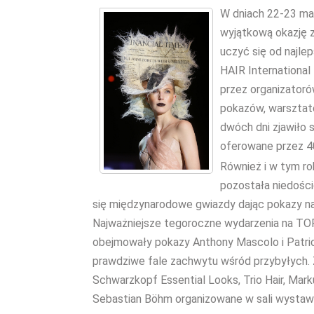
W dniach 22-23 marc
wyjątkową okazję z
uczyć się od najle
HAIR Internationa
przez organizatoró
pokazów, warsztató
dwóch dni zjawiło 
oferowane przez 4
Również i w tym r
pozostała niedości
się międzynarodowe gwiazdy dając pokazy na
Najważniejsze tegoroczne wydarzenia na 
obejmowały pokazy Anthony Mascolo i Patri
prawdziwe fale zachwytu wśród przybyłych.
Schwarzkopf Essential Looks, Trio Hair, Ma
Sebastian Böhm organizowane w sali wystawi