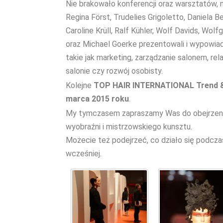
Nie brakowało konferencji oraz warsztatów, 
Regina Först, Trudelies Grigoletto, Daniela Be
Caroline Krüll, Ralf Kühler, Wolf Davids, Wo
oraz Michael Goerke prezentowali i wypowiad
takie jak marketing, zarządzanie salonem, rel
salonie czy rozwój osobisty.
Kolejne
TOP HAIR INTERNATIONAL Trend &
marca 2015 roku
.
My tymczasem zapraszamy Was do obejrzenia 
wyobraźni i mistrzowskiego kunsztu.
Możecie też podejrzeć, co działo się podcza
wcześniej.