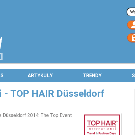
Fo
AS
ARTYKUŁY
TRENDY
S
 - TOP HAIR Düsseldorf
s Düsseldorf 2014:
The Top Event