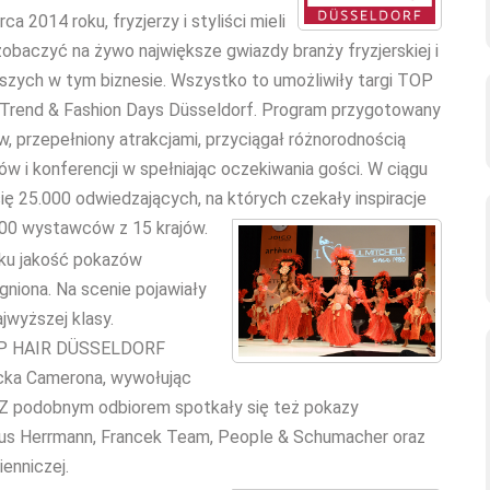
a 2014 roku, fryzjerzy i styliści mieli
obaczyć na żywo największe gwiazdy branży fryzjerskiej i
pszych w tym biznesie. Wszystko to umożliwiły targi TOP
l Trend & Fashion Days Düsseldorf. Program przygotowany
w, przepełniony atrakcjami, przyciągał różnorodnością
w i konferencji w spełniając oczekiwania gości. W ciągu
się 25.000 odwiedzających, na których czekały inspiracje
00 wystawców z 15 krajów.
oku jakość pokazów
gniona. Na scenie pojawiały
jwyższej klasy.
TOP HAIR DÜSSELDORF
cka Camerona, wywołując
 Z podobnym odbiorem spotkały się też pokazy
rkus Herrmann, Francek Team, People & Schumacher oraz
enniczej.