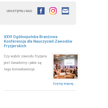
UDOSTĘPNIJ NAS:
Fryzjerstwo łączy pokolenia –
doświadczenie edukacyjne w
kształceniu przyszłych fryzjerów
W Zespole Szkół
Mechanicznych w Kielcach
zorganizowano wydarzenie
edukacyjne.
Czytaj więcej...