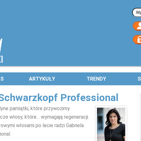
Fo
AS
ARTYKUŁY
TRENDY
S
 Schwarzkopf Professional
edyne pamiątki, które przywozimy
zcze włosy, które… wymagają regeneracji.
drowymi włosami po lecie radzi Gabriela
onal.