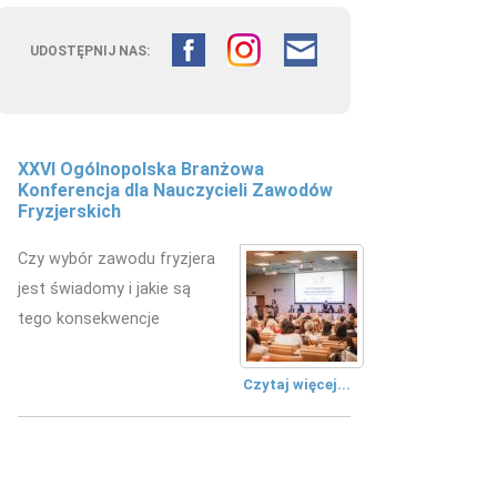
UDOSTĘPNIJ NAS:
XXVI Ogólnopolska Branżowa
Fryzjerstwo łączy pokolenia –
Konferencja dla Nauczycieli Zawodów
doświadczenie edukacyjne w
Fryzjerskich
kształceniu przyszłych fryzjerów
Czy wybór zawodu fryzjera
W Zespole Szkół
jest świadomy i jakie są
Mechanicznych w Kielcach
tego konsekwencje
zorganizowano wydarzenie
edukacyjne.
Czytaj więcej...
Czytaj więcej...