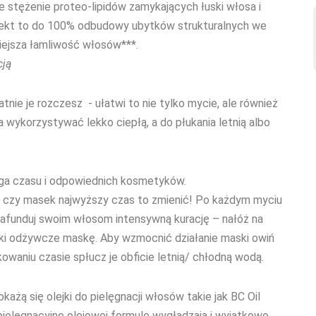
e stężenie proteo-lipidów zamykających łuski włosa i
Efekt to do 100% odbudowy ubytków strukturalnych we
iejsza łamliwość włosów***.
cją
nie je rozczesz - ułatwi to nie tylko mycie, ale również
a wykorzystywać lekko ciepłą, a do płukania letnią albo
ga czasu i odpowiednich kosmetyków.
, czy masek najwyższy czas to zmienić! Po każdym myciu
zafunduj swoim włosom intensywną kurację – nałóż na
iki odżywcze maskę. Aby wzmocnić działanie maski owiń
waniu czasie spłucz je obficie letnią/ chłodną wodą.
każą się olejki do pielęgnacji włosów takie jak BC Oil
i pielęgnacyjne olejowej formule wygładzają i wyjątkowo