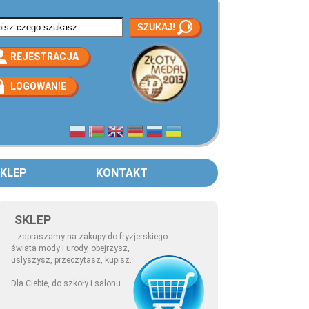
rmularz wyszukiwania
REJESTRACJA
LOGOWANIE
KLEP
KONTAKT
SKLEP
...zapraszamy na zakupy do fryzjerskiego
świata mody i urody, obejrzysz,
usłyszysz, przeczytasz, kupisz.
Dla Ciebie, do szkoły i salonu