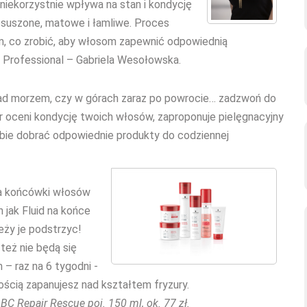
niekorzystnie wpływa na stan i kondycję
zesuszone, matowe i łamliwe. Proces
tym, co zrobić, aby włosom zapewnić odpowiednią
 Professional – Gabriela Wesołowska.
nad morzem, czy w górach zaraz po powrocie… zadzwoń do
er oceni kondycję twoich włosów, zaproponuje pielęgnacyjny
obie dobrać odpowiednie produkty do codziennej
na końcówki włosów
 jak Fluid na końce
eży je podstrzyc!
 też nie będą się
– raz na 6 tygodni -
ścią zapanujesz nad kształtem fryzury.
BC Repair Rescue poj. 150 ml, ok. 77 zł.