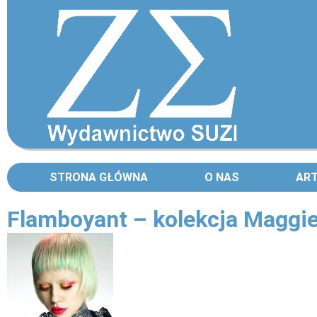
STRONA GŁÓWNA
O NAS
AR
Flamboyant – kolekcja Maggi