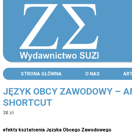
STRONA GŁÓWNA
O NAS
AR
JĘZYK OBCY ZAWODOWY – AN
SHORTCUT
38 zł
efekty kształcenia Języka Obcego Zawodowego