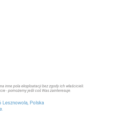
a inne pola eksploatacji bez zgody ich właścicieli.
iszcie - pomożemy jeśli coś Was zainteresuje.
6 Lesznowola, Polska
e.