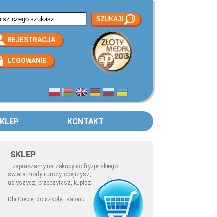
rmularz wyszukiwania
REJESTRACJA
LOGOWANIE
KLEP
KONTAKT
SKLEP
...zapraszamy na zakupy do fryzjerskiego
świata mody i urody, obejrzysz,
usłyszysz, przeczytasz, kupisz.
Dla Ciebie, do szkoły i salonu