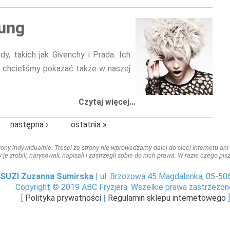
oung
, takich jak Givenchy i Prada. Ich
ą chcieliśmy pokazać także w naszej
Czytaj więcej...
następna ›
ostatnia »
ny indywidualnie. Treści ze strony nie wprowadzamy dalej do sieci internetu ani n
y je zrobili, narysowali, napisali i zastrzegli sobie do nich prawa. W razie czego p
SUZI Zuzanna Sumirska
| ul. Brzozowa 45 Magdalenka, 05-50
Copyright © 2019 ABC Fryzjera. Wszelkie prawa zastrzeżon
[
Polityka prywatności
|
Regulamin sklepu internetowego
]