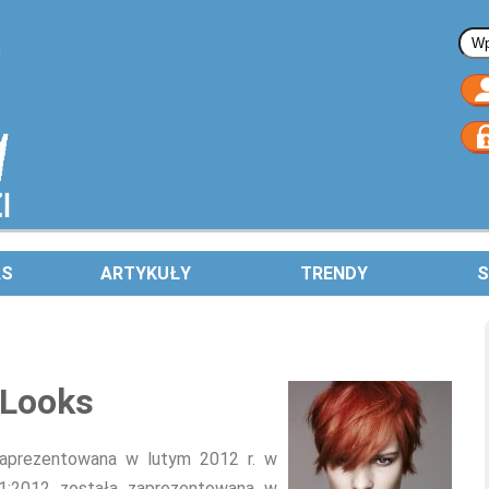
Fo
AS
ARTYKUŁY
TRENDY
S
 Looks
 zaprezentowana w lutym 2012 r. w
s 1:2012 została zaprezentowana w