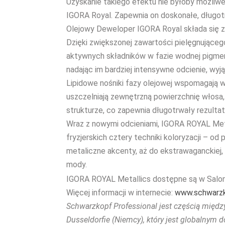
Uzyskanie takiego efektu nie byłoby możli
IGORA Royal. Zapewnia on doskonałe, długotr
Olejowy Deweloper IGORA Royal składa się z d
Dzięki zwiększonej zawartości pielęgnująceg
aktywnych składników w fazie wodnej pigment
nadając im bardziej intensywne odcienie, wyj
Lipidowe nośniki fazy olejowej wspomagają 
uszczelniają zewnętrzną powierzchnię włosa
strukturze, co zapewnia długotrwały rezultat 
Wraz z nowymi odcieniami, IGORA ROYAL Met
fryzjerskich cztery techniki koloryzacji – o
metaliczne akcenty, aż do ekstrawaganckiej, 
mody.
IGORA ROYAL Metallics dostępne są w Salon
Więcej informacji w internecie:
www.schwarzk
Schwarzkopf Professional jest częścią międ
Dusseldorfie (Niemcy), który jest globalnym d