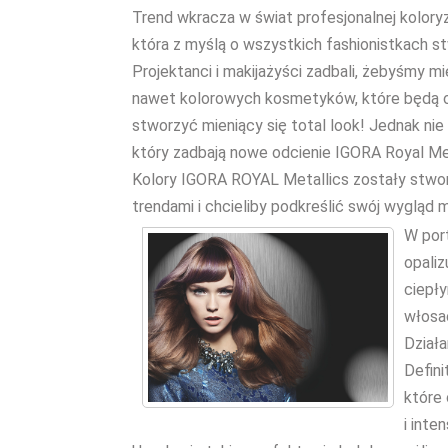
Trend wkracza w świat profesjonalnej kolory
która z myślą o wszystkich fashionistkach s
Projektanci i makijażyści zadbali, żebyśmy mie
nawet kolorowych kosmetyków, które będą o
stworzyć mieniący się total look! Jednak ni
który zadbają nowe odcienie IGORA Royal Met
Kolory IGORA ROYAL Metallics zostały stwor
trendami i chcieliby podkreślić swój wyglą
W port
opaliz
ciepł
włosac
Działa
Defini
które 
i int