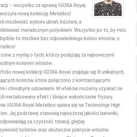
zacji – wszystko za sprawą IGORA Royal,
tworzyła nową kolekcję Metallics!
li możliwość wyboru ubrań, biżuterii, a
lśniewać metalicznym połyskiem. Wszystko po to, by móc
e będzie to możliwe bez odpowiedniego koloru włosów, o
allics!
zone z myślą o tych, którzy podążają za najnowszymi
d modnym kolorem włosów.
folio nowej kolekcji IGORA Royal znajduje się 8 unikalnych,
ujących kolorów, które połączono z kontrastującymi
ymi i chłodnymi odcieniami. W efekcie możemy uzyskać na
h metalizowany efekt i lśniące wykończenie fryzury.
nie IGORA Royal Metallics opiera się na Technologii High
tion. Jej podstawę stanowią najwyższej jakości barwniki,
odpowiadają za czystość tonacji, głębię
ensywność kolorów oraz skuteczne pokrycie włosów.