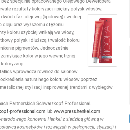
we bez specjalnie opracowanego Olejowego Dewelopera
wałe rezultaty koloryzacji i piękny połysk włosów.
wóch faz: olejowej (lipidowej) i wodnej.
o oleju oraz wyższemu stężeniu
y koloru szybciej wnikają we włosy,
ątkowy połysk i dłuższą trwałość koloru.
wnikanie pigmentów. Jednocześnie
, zamykając kolor w jego wewnętrznej
koloryzacji.
allics wprowadza również do salonów
d podkreślenia naturalnego koloru włosów poprzez
metalicznej stylizacji inspirowanej trendami z wybiegów
ach Partnerskich Schwarzkopf Professional.
opf-professional.com
lub
www.press.henkel.com
zynarodowego koncernu Henkel z siedzibą główną w
ostawcą kosmetyków i rozwiązań w pielęgnacji, stylizacji i