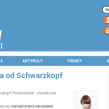
Fo
AS
ARTYKUŁY
TRENDY
S
ja od Schwarzkopf
rzkopf Professional
- metaliczna
chwycać
metalicznymi odcieniami
.