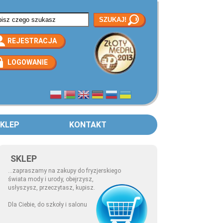
rmularz wyszukiwania
REJESTRACJA
LOGOWANIE
KLEP
KONTAKT
SKLEP
...zapraszamy na zakupy do fryzjerskiego
świata mody i urody, obejrzysz,
usłyszysz, przeczytasz, kupisz.
Dla Ciebie, do szkoły i salonu