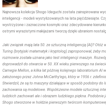
Najnowsza kolekcja Shogo Ideguchi została zainspirowana wy
inteligencji - modeli wystylizowanych na lata pięćdziesiąte. Cz
wystrzyżone i zaznaczone kosmyki oraz zdecydowane kierunko
ostrymi wyrazistymi makijażami tworzą dzięki ubraniom nostalg
Jaki związek mają lata 50. ze sztuczną inteligencją (AI)? Otóż
Turing (brytyjski matematyk i kryptolog) zaproponował, żeby 
rozmowie została uznana jako test inteligencji maszyn. Rozwój
doprowadził do otwarcia w 50. XX wieku pierwszego na świecie
Carnegie Mellon, a kilka lat później kolejnego laboratorium AI 
założonego przez Johna McCarthy’ego, który w 1956 r. zdefiniow
Stwierdził, że są to maszyny działające w sposób podobny do lu
zachowania są modelowe. Współczesne modele sztucznej intel
ludzkich zachowań ale i obrazem ludzkiego piękna. Podobnie jak
Shogo stworzone w hołdzie pierwszym twórcom komputerowej er