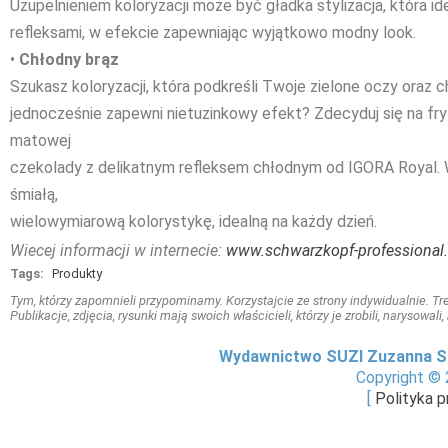
Uzupelnieniem koloryzacji może być gładka stylizacja, która i
refleksami, w efekcie zapewniając wyjątkowo modny look.
•
Chłodny brąz
Szukasz koloryzacji, która podkreśli Twoje zielone oczy oraz ch
jednocześnie zapewni nietuzinkowy efekt? Zdecyduj się na fr
matowej
czekolady z delikatnym refleksem chłodnym od IGORA Royal.
śmiałą,
wielowymiarową kolorystykę, idealną na każdy dzień.
Wiecej informacji w internecie:
www.schwarzkopf-professional
Tags:
Produkty
Tym, którzy zapomnieli przypominamy. Korzystajcie ze strony indywidualnie. Treś
Publikacje, zdjęcia, rysunki mają swoich właścicieli, którzy je zrobili, narysowal
Wydawnictwo SUZI Zuzanna S
Copyright © 
[
Polityka 