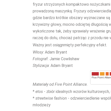
fryzur strzyżonych kompaktowo nożyczkami n
prowadzoną maszynką. Fryzury odzwierciedla
gdzie bardzo krótkie obszary wyznaczane są 
krzywizny głowy, mocno odciętej długością w
wykończone tak, żeby sprawiały wrażenie gr
raczej do dołu, chociaż patrząc z przodu nie
Ważny jest osiągnmięty perfekcyjny efekt.
Włosy
: Adam Bryant
Fotogra
f: Jamie Cowlishaw
Stylizacja
: Adam Bryant
Materiały od Five Point Alliance.
*
etos
- zbiór idealnych wzorów kulturowych, 
*
streetwise fashion
- odzwierciedlenie współ
młodzieży