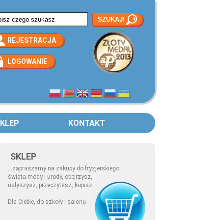
rmularz wyszukiwania
REJESTRACJA
LOGOWANIE
KLEP
KONTAKT
SKLEP
...zapraszamy na zakupy do fryzjerskiego
świata mody i urody, obejrzysz,
usłyszysz, przeczytasz, kupisz.
Dla Ciebie, do szkoły i salonu