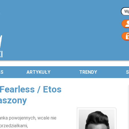
Fo
AS
ARTYKUŁY
TRENDY
S
Fearless / Etos
raszony
anka powojennych, wcale nie
przedziałkami,