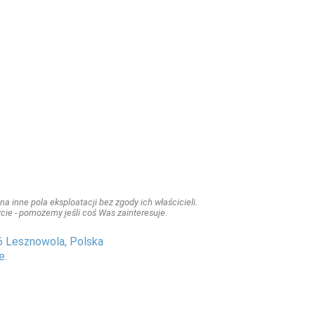
a inne pola eksploatacji bez zgody ich właścicieli.
iszcie - pomożemy jeśli coś Was zainteresuje.
6 Lesznowola, Polska
e.