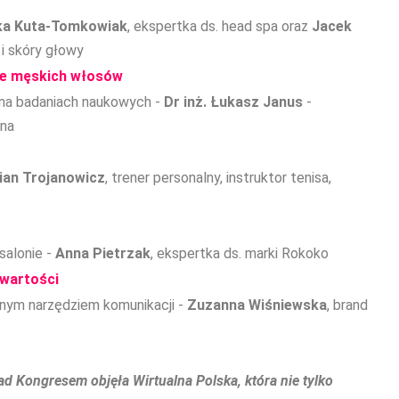
ka Kuta-Tomkowiak
, ekspertka ds. head spa oraz
Jacek
 i skóry głowy
cie męskich włosów
j na badaniach naukowych -
Dr inż. Łukasz Janus
-
zna
ian Trojanowicz
, trener personalny, instruktor tenisa,
salonie -
Anna Pietrzak
, ekspertka ds. marki Rokoko
 wartości
żnym narzędziem komunikacji -
Zuzanna Wiśniewska
, brand
d Kongresem objęła Wirtualna Polska, która nie tylko