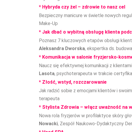
* Hybryda czy żel
– zdrowie to nasz cel
Bezpieczny manicure w świetle nowych regul
Make-Up
* Jak dbać o wybitną obsługę klienta pod
Poznasz 7 kluczowych etapów obsługi klienta
Aleksandra Dworska
,
ekspertka ds. budowa
* Komunikacja w salonie fryzjersko-kos
Naucz się efektywnej komunikacji z klientam
Lasota
,
psychoterapeuta w trakcie certyfik
* Złość, wstyd, rozczarowanie
Jak radzić sobie z emocjami klientów i swoi
terapeuta
* Stylista Zdrowia – włącz uważność na w
Nowa rola fryzjerów w profilaktyce skóry gł
Nowacki
,
Zespół Naukowo-Dydaktyczny Derma