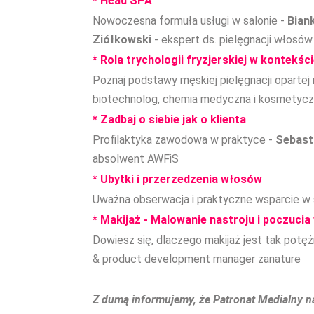
* Head SPA
Nowoczesna formuła usługi w salonie -
Bian
Ziółkowski
- ekspert ds. pielęgnacji włosów
* Rola trychologii fryzjerskiej w kontekś
Poznaj podstawy męskiej pielęgnacji oparte
biotechnolog, chemia medyczna i kosmetyc
* Zadbaj o siebie jak o klienta
Profilaktyka zawodowa w praktyce -
Sebast
absolwent AWFiS
* Ubytki i przerzedzenia włosów
Uważna obserwacja i praktyczne wsparcie w 
* Makijaż - Malowanie nastroju i poczucia
Dowiesz się, dlaczego makijaż jest tak potę
& product development manager zanature
Z dumą informujemy, że Patronat Medialny na