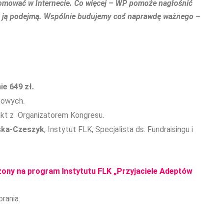
promować w Internecie. Co więcej – WP pomoże nagłośnić
rzy ją podejmą. Wspólnie budujemy coś naprawdę ważnego –
ie 649 zł.
żowych.
akt z Organizatorem Kongresu.
ska-Czeszyk
, Instytut FLK, Specjalista ds. Fundraisingu i
zony na program Instytutu FLK „Przyjaciele Adeptów
rania.