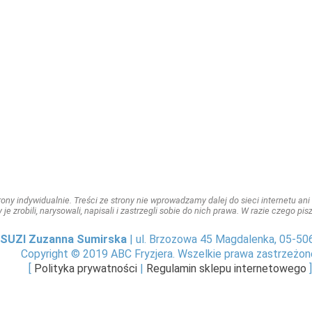
ny indywidualnie. Treści ze strony nie wprowadzamy dalej do sieci internetu ani n
y je zrobili, narysowali, napisali i zastrzegli sobie do nich prawa. W razie czego p
SUZI Zuzanna Sumirska
| ul. Brzozowa 45 Magdalenka, 05-50
Copyright © 2019 ABC Fryzjera. Wszelkie prawa zastrzeżon
[
Polityka prywatności
|
Regulamin sklepu internetowego
]