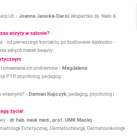
acji UE -
Joanna Janicka-Darol
, ekspertka ds. Nails &
czas wizyty w salonie?
 - od pierwszego kontaktu, po budowanie lojalności -
nia silnych marek beauty
metycznym
i i omawiania ich problemów -
Magdalena
acji PTP, psycholog, pedagog
mi własnymi? -
Damian Kupczyk
, pedagog, psycholog i
agę życia!
owy -
dr hab. nauk med., prof. UMK Maciej
tologii Estetycznej, Dermatochirurgii, Dermatoonkologii