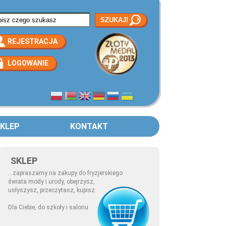
rmularz wyszukiwania
REJESTRACJA
LOGOWANIE
KLEP
KONTAKT
SKLEP
...zapraszamy na zakupy do fryzjerskiego
świata mody i urody, obejrzysz,
usłyszysz, przeczytasz, kupisz.
Dla Ciebie, do szkoły i salonu