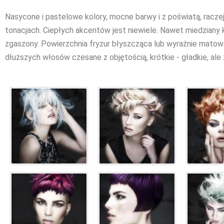
Nasycone i pastelowe kolory, mocne barwy i z poświatą, racze
tonacjach. Ciepłych akcentów jest niewiele. Nawet miedziany k
zgaszony. Powierzchnia fryzur błyszcząca lub wyraźnie matowa
dłuższych włosów czesane z objętością, krótkie - gładkie, ale z