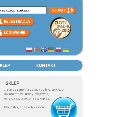
rmularz wyszukiwania
REJESTRACJA
LOGOWANIE
KLEP
KONTAKT
SKLEP
...zapraszamy na zakupy do fryzjerskiego
świata mody i urody, obejrzysz,
usłyszysz, przeczytasz, kupisz.
Dla Ciebie, do szkoły i salonu