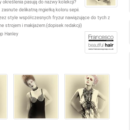
 określenia pasują do nazwy kolekcji?
', zasnute delikatną mgiełką koloru sepii.
przez style współczesnych fryzur nawiązujące do tych z
e strojem i makijażem.(dopisek redakcji)
up Hanley