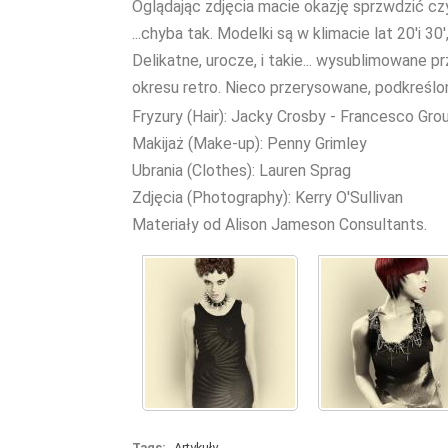
Oglądając zdjęcia macie okazję sprzwdzić czy
...chyba tak. Modelki są w klimacie lat 20'i 30
Delikatne, urocze, i takie... wysublimowane 
okresu retro. Nieco przerysowane, podkreślon
Fryzury (Hair): Jacky Crosby - Francesco Gro
Makijaż (Make-up): Penny Grimley
Ubrania (Clothes): Lauren Sprag
Zdjęcia (Photography): Kerry O'Sullivan
Materiały od Alison Jameson Consultants.
Tags:
Artykuły