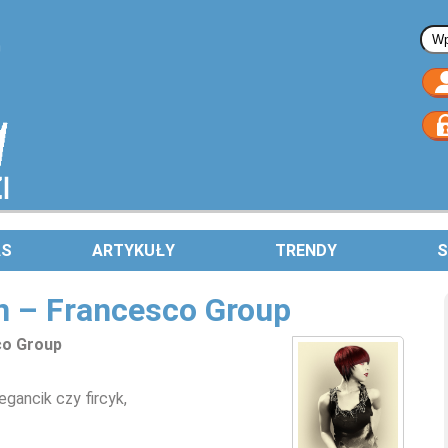
Fo
AS
ARTYKUŁY
TRENDY
S
n – Francesco Group
co Group
egancik czy fircyk,