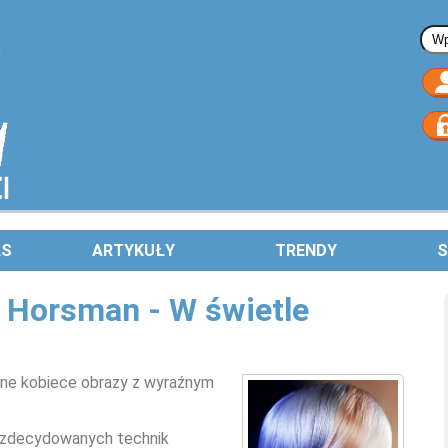
Fo
AS
ARTYKUŁY
TRENDY
S
s Horsman - W świetle
ilne kobiece obrazy z wyraźnym
 zdecydowanych technik