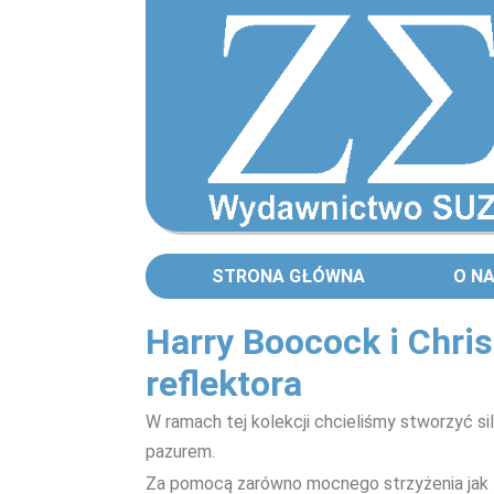
STRONA GŁÓWNA
O N
Harry Boocock i Chri
reflektora
W ramach tej kolekcji chcieliśmy stworzyć s
pazurem.
Za pomocą zarówno mocnego strzyżenia jak