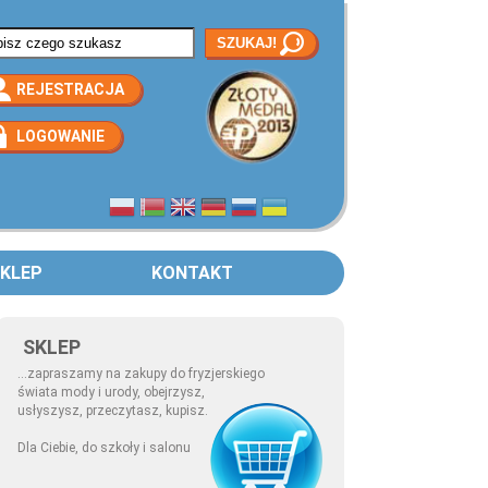
rmularz wyszukiwania
REJESTRACJA
LOGOWANIE
KLEP
KONTAKT
SKLEP
...zapraszamy na zakupy do fryzjerskiego
świata mody i urody, obejrzysz,
usłyszysz, przeczytasz, kupisz.
Dla Ciebie, do szkoły i salonu