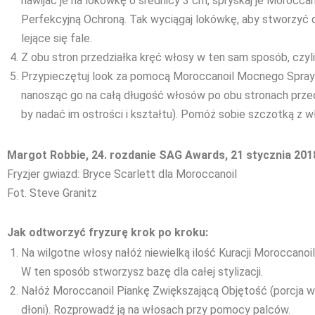
nawijać je na lokówkę o średnicy 3 cm, spryskaj je Moroccan
Perfekcyjną Ochroną. Tak wyciągaj lokówkę, aby stworzyć d
lejące się fale.
Z obu stron przedziałka kręć włosy w ten sam sposób, czyli 
Przypieczętuj look za pomocą Moroccanoil Mocnego Spra
nanosząc go na całą długość włosów po obu stronach przed
by nadać im ostrości i kształtu). Pomóż sobie szczotką z wł
Margot Robbie, 24. rozdanie SAG Awards, 21 stycznia 201
Fryzjer gwiazd: Bryce Scarlett dla Moroccanoil
Fot. Steve Granitz
Jak odtworzyć fryzurę krok po kroku:
Na wilgotne włosy nałóż niewielką ilość Kuracji Moroccanoil
W ten sposób stworzysz bazę dla całej stylizacji.
Nałóż Moroccanoil Piankę Zwiększającą Objętość (porcja w
dłoni). Rozprowadź ją na włosach przy pomocy palców.