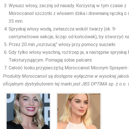
Wysusz włosy, zacznij od nasady. Korzystaj w tym czasie z
Moroccanoil szczotki z włosiem dzika i drewnianą rączką o 
35 mm.
Spryskaj włosy wodą, zwłaszcza wokół twarzy (ok. 9-
centymetrowe sekcje, licząc od końcówek), by stworzyć nat
Przez 20 min „rozrzucaj” włosy przy pomocy suszarki.
Gdy tylko włosy wyschną, roztrzep je, a następnie sprysk
Teksturyzującym. Pomagaj sobie palcami.
Całość looku przypieczętuj Moroccanoil Mocnym Sprayem
Produkty Moroccanoil są dostępne wyłącznie w wysokiej jakośc
oficjalnym dystrybutorem tej marki jest JBS OPTIMA sp. z o.o. 