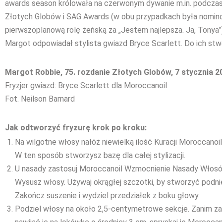
awards season królowała na czerwonym dywanie m.in. podczas
Złotych Globów i SAG Awards (w obu przypadkach była nomin
pierwszoplanową rolę żeńską za „Jestem najlepsza. Ja, Tonya”
Margot odpowiadał stylista gwiazd Bryce Scarlett. Do ich st
Margot Robbie, 75. rozdanie Złotych Globów, 7 stycznia 2
Fryzjer gwiazd: Bryce Scarlett dla Moroccanoil
Fot. Neilson Barnard
Jak odtworzyć fryzurę krok po kroku:
Na wilgotne włosy nałóż niewielką ilość Kuracji Moroccanoil
W ten sposób stworzysz bazę dla całej stylizacji.
U nasady zastosuj Moroccanoil Wzmocnienie Nasady Włosó
Wysusz włosy. Używaj okrągłej szczotki, by stworzyć podnie
Zakończ suszenie i wydziel przedziałek z boku głowy.
Podziel włosy na około 2,5-centymetrowe sekcje. Zanim z