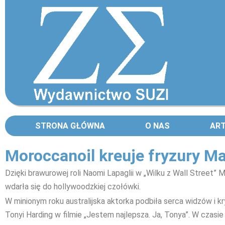
STRONA GŁÓWNA
O NAS
AR
Moroccanoil kreuje fryzury M
Dzięki brawurowej roli Naomi Lapaglii w „Wilku z Wall Street”
wdarła się do hollywoodzkiej czołówki.
W minionym roku australijska aktorka podbiła serca widzów i k
Tonyi Harding w filmie „Jestem najlepsza. Ja, Tonya”. W czasie 