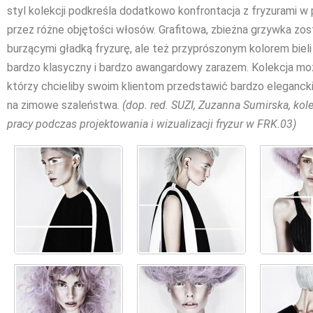
styl kolekcji podkreśla dodatkowo konfrontacja z fryzurami
przez różne objętości włosów. Grafitowa, zbieżna grzywka zo
burzącymi gładką fryzurę, ale też przyprószonym kolorem bie
bardzo klasyczny i bardzo awangardowy zarazem. Kolekcja może 
którzy chcieliby swoim klientom przedstawić bardzo eleganck
na zimowe szaleństwa.
(dop. red. SUZI, Zuzanna Sumirska, kol
pracy podczas projektowania i wizualizacji fryzur w FRK.03)