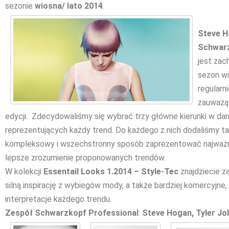
sezonie
wiosna/ lato 2014
.
Steve 
Schwarz
jest za
sezon wi
regularn
zauważą 
edycji. Zdecydowaliśmy się wybrać trzy główne kierunki w da
reprezentujących każdy trend. Do każdego z nich dodaliśmy tak
kompleksowy i wszechstronny sposób zaprezentować najważniej
lepsze zrozumienie proponowanych trendów.
W kolekcji
Essentail Looks 1.2014 – Style-Tec
znajdziecie z
silną inspirację z wybiegów mody, a także bardziej komercyjne, 
interpretacje każdego trendu.
Zespół
Schwarzkopf Professional
:
Steve Hogan, Tyler Joh