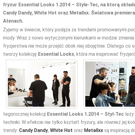
fryzur Essential Looks 1.2014 – Style-Tec, na ktorą składa
Candy Dandy, White Hot oraz Metallxx. Światowa premiera 
Atenach.
Żyjemy w świecie, który podąża za trendami promowanymi po
mody. Wraz z nowo wytyczonymi kierunkami w modzie zmienia 
fryzjerstwa nie może przejść obok niej obojętnie. Dlatego co
tworzy kolekcję
Essential Looks
, która ma inspirować fryzje
tegorocznej kolekcji
Essential Looks 1.2014 – Styl-Tec
leży 
techniki. W efekcie nie tylko kształt fryzury, ale również jej 
trendy:
Candy Dandy
,
White Hot
oraz
Metallxx
są inspiracją d