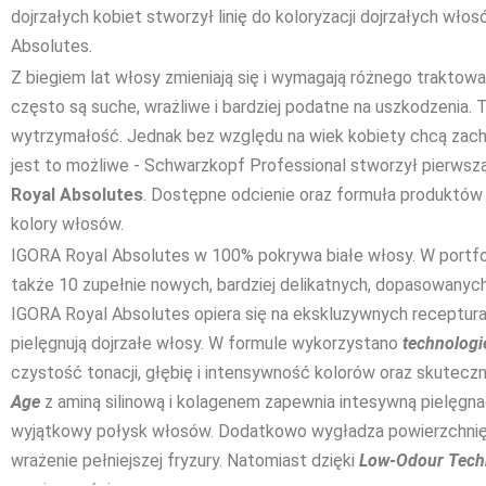
dojrzałych kobiet stworzył linię do koloryzacji dojrzałych wł
Absolutes.
Z biegiem lat włosy zmieniają się i wymagają różnego traktowa
często są suche, wrażliwe i bardziej podatne na uszkodzenia. T
wytrzymałość. Jednak bez względu na wiek kobiety chcą zach
jest to możliwe - Schwarzkopf Professional stworzył pierwsz
Royal Absolutes
. Dostępne odcienie oraz formuła produktów 
kolory włosów.
IGORA Royal Absolutes w 100% pokrywa białe włosy. W portfolio
także 10 zupełnie nowych, bardziej delikatnych, dopasowanych 
IGORA Royal Absolutes opiera się na ekskluzywnych recepturach
pielęgnują dojrzałe włosy. W formule wykorzystano
technologi
czystość tonacji, głębię i intensywność kolorów oraz skutecz
Age
z aminą silinową i kolagenem zapewnia intesywną pielęgnacj
wyjątkowy połysk włosów. Dodatkowo wygładza powierzchnię w
wrażenie pełniejszej fryzury. Natomiast dzięki
Low-Odour Tech