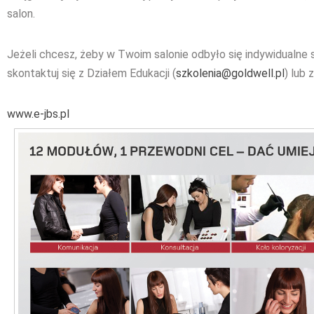
salon.
Jeżeli chcesz, żeby w Twoim salonie odbyło się indywidualne 
skontaktuj się z Działem Edukacji (
szkolenia@goldwell.pl
) lub
www.e-jbs.pl