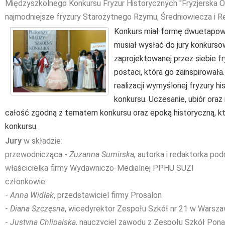
Międzyszkolnego Konkursu Fryzur Historycznych "Fryzjerska O
najmodniejsze fryzury Starożytnego Rzymu, Średniowiecza i R
Konkurs miał formę dwuetapową
musiał wysłać do j
ury konkurso
zaprojektowanej przez siebie fr
postaci, która go zainspirowała
realizacji wymyślonej fryzury h
konkursu. Uczesanie, ubiór oraz
całość zgodną z tematem konkursu oraz epoką historyczną, kt
konkursu.
Jury
w składzie:
przewodnicząca -
Zuzanna Sumirska
, autorka i redaktorka p
właścicielka firmy Wydawniczo-Medialnej PPHU SUZI
członkowie:
-
Anna Widłak
, przedstawiciel firmy Prosalon
-
Diana Szczęsna
, wicedyrektor Zespołu Szkół nr 21 w Warsza
-
Justyna Chlipalska
, nauczyciel zawodu z Zespołu Szkół Pona