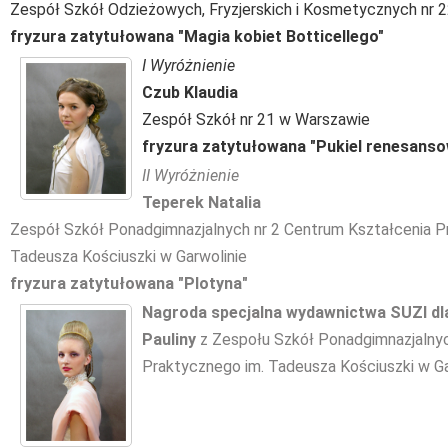
Zespół Szkół Odzieżowych, Fryzjerskich i Kosmetycznych nr 
fryzura zatytułowana "Magia kobiet Botticellego"
I W
yróżnienie
Cz
ub Klaudia
Zespół Szkół nr 21 w Warszawie
fryzura zatytułowana "Pukiel renesanso
II Wyróżnienie
Teperek Natalia
Zespół Szkół Ponadgimnazjalnych nr 2 Centrum Kształcenia P
Tadeusza Kościuszki w Garwolinie
fryzura zatytułowana "Plotyna"
Nagroda specjalna wydawnictwa SUZI
dl
Pauliny
z Zespołu Szkół Ponadgimnazjalnyc
Praktycznego im. Tadeusza Kościuszki w Ga