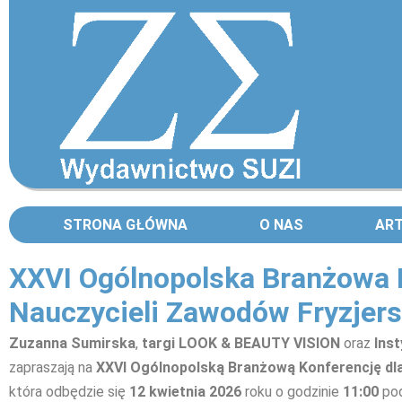
STRONA GŁÓWNA
O NAS
AR
XXVI Ogólnopolska Branżowa 
Nauczycieli Zawodów Fryzjers
Zuzanna Sumirska
,
targi LOOK & BEAUTY VISION
oraz
Inst
zapraszają na
XXVI Ogólnopolską Branżową Konferencję dla
która odbędzie się
12 kwietnia 2026
roku o godzinie
11:00
pod