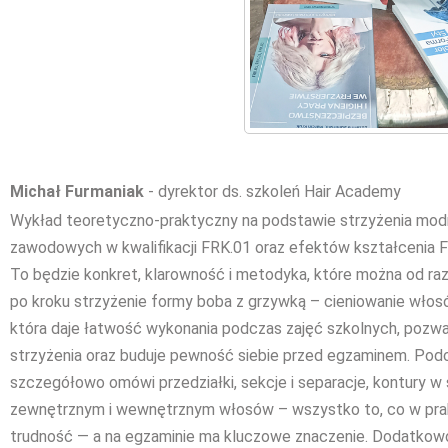
Michał Furmaniak
- dyrektor ds. szkoleń Hair Academy
Wykład teoretyczno-praktyczny na podstawie strzyżenia mod
zawodowych w kwalifikacji FRK.01 oraz efektów kształcenia FR
To będzie konkret, klarowność i metodyka, które można od razu
po kroku strzyżenie formy boba z grzywką – cieniowanie włosów
która daje łatwość wykonania podczas zajęć szkolnych, pozw
strzyżenia oraz buduje pewność siebie przed egzaminem. Pod
szczegółowo omówi przedziałki, sekcje i separacje, kontury w
zewnętrznym i wewnętrznym włosów – wszystko to, co w prak
trudność — a na egzaminie ma kluczowe znaczenie. Dodatkow