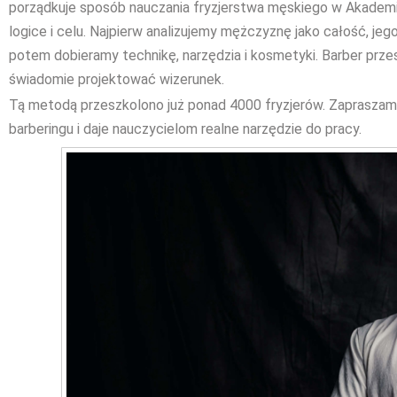
porządkuje sposób nauczania fryzjerstwa męskiego w Akademi
logice i celu. Najpierw analizujemy mężczyznę jako całość, jego
potem dobieramy technikę, narzędzia i kosmetyki. Barber prz
świadomie projektować wizerunek.
Tą metodą przeszkolono już ponad 4000 fryzjerów. Zapraszamy
barberingu i daje nauczycielom realne narzędzie do pracy.