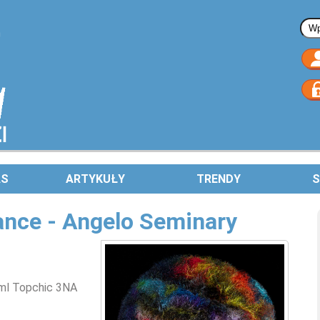
Fo
AS
ARTYKUŁY
TRENDY
S
lance - Angelo Seminary
 ml Topchic 3NA