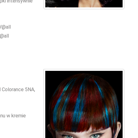
mpki intensywnie
V@all
@all
l Colorance 5NA,
onu w kremie