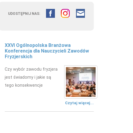
UDOSTĘPNIJ NAS:
Fryzjerstwo łączy pokolenia –
doświadczenie edukacyjne w
kształceniu przyszłych fryzjerów
W Zespole Szkół
Mechanicznych w Kielcach
zorganizowano wydarzenie
edukacyjne.
Czytaj więcej...