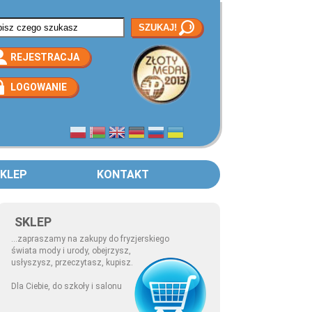
rmularz wyszukiwania
REJESTRACJA
LOGOWANIE
KLEP
KONTAKT
SKLEP
...zapraszamy na zakupy do fryzjerskiego
świata mody i urody, obejrzysz,
usłyszysz, przeczytasz, kupisz.
Dla Ciebie, do szkoły i salonu