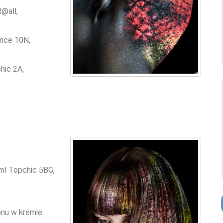
@all,
ance 10N,
hic 2A,
 ml Topchic 5BG,
onu w kremie