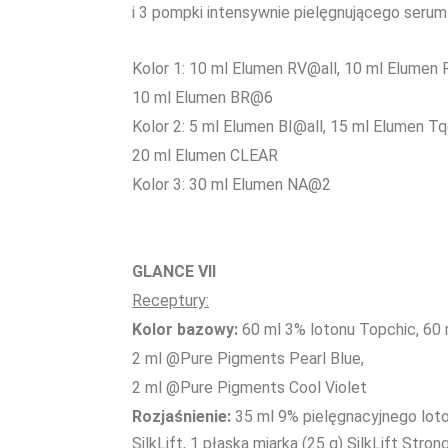
i 3 pompki intensywnie pielęgnującego serum 
Kolor 1: 10 ml Elumen RV@all, 10 ml Elumen 
10 ml Elumen BR@6
Kolor 2: 5 ml Elumen BI@all, 15 ml Elumen Tq
20 ml Elumen CLEAR
Kolor 3: 30 ml Elumen NA@2
GLANCE VII
Receptury:
Kolor bazowy:
60 ml 3% lotonu Topchic, 60 
2 ml @Pure Pigments Pearl Blue,
2 ml @Pure Pigments Cool Violet
Rozjaśnienie:
35 ml 9% pielęgnacyjnego lot
SilkLift, 1 płaska miarka (25 g) SilkLift Stron