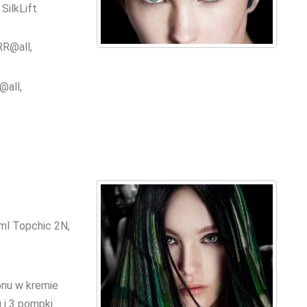
SilkLift
RR@all,
@all,
ml Topchic 2N,
onu w kremie
g i 3 pompki