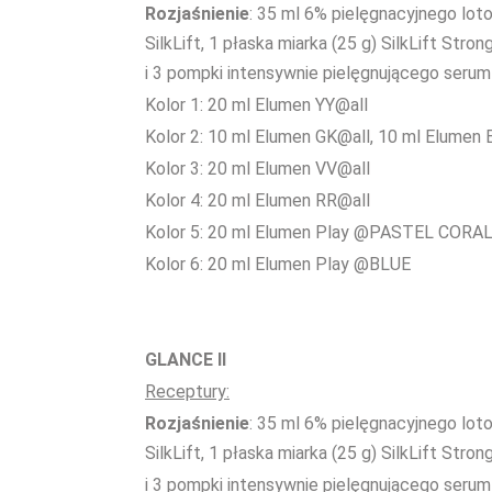
Rozjaśnienie
: 35 ml 6% pielęgnacyjnego lot
SilkLift, 1 płaska miarka (25 g) SilkLift Stron
i 3 pompki intensywnie pielęgnującego serum 
Kolor 1: 20 ml Elumen YY@all
Kolor 2: 10 ml Elumen GK@all, 10 ml Elumen
Kolor 3: 20 ml Elumen VV@all
Kolor 4: 20 ml Elumen RR@all
Kolor 5: 20 ml Elumen Play @PASTEL CORA
Kolor 6: 20 ml Elumen Play @BLUE
GLANCE II
Receptury:
Rozjaśnienie
: 35 ml 6% pielęgnacyjnego lot
SilkLift, 1 płaska miarka (25 g) SilkLift Stron
i 3 pompki intensywnie pielęgnującego serum 