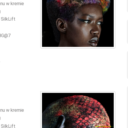
onu w kremie
g
SilkLift
 BG@7
L
onu w kremie
g
SilkLift