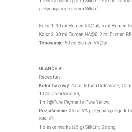
1 płaska miarka (25 g) SilkLift Strong i 3 po
pielęgnującego serum SilkLift
Kolor 1: 30 ml Elumen RR@all, 5 ml Elumen R
Kolor 2: 30 ml Elumen NA@8, 2 ml Elumen RR
Tonowanie
: 50 ml Elumen VV@all
GLANCE V
I
Receptury:
Kolor bazowy
: 40 ml lotonu Colorance, 10 m
10 ml Colorance 6B,
1 ml @Pure Pigments Pure Yellow
Rozjaśnienie
: 35 ml 6% pielęgnacyjnego lot
SilkLift,
1 płaska miarka (25 g) SilkLift Strong