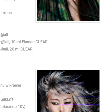
Lotion,
q@all
Tq@all, 10 ml Elumen CLEAR
q@all, 20 ml CLEAR
onu w kremie
g
SilkLift
 Colorance 10V,