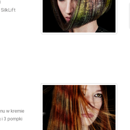
g
SilkLift
onu w kremie
g i 3 pompki