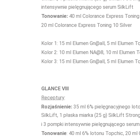
intensywnie pielęgnującego serum SilkLift
Tonowanie:
40 ml Colorance Express Toning 
20 ml Colorance Express Toning 10 Silver
Kolor 1: 15 ml Elumen Gn@all, 5 ml Elumen T
Kolor 2: 10 ml Elumen NA@8, 10 ml Elumen 
Kolor 3: 15 ml Elumen Gn@all, 5 ml Elumen T
GLANCE VIII
Receptury
:
Rozjaśnienie:
35 ml 6% pielęgnacyjnego lot
SilkLift, 1 płaska miarka (25 g) SilkLift Stron
i 3 pompki intensywnie pielęgnującego serum 
Tonowanie
: 40 ml 6% lotonu Topchic, 20 ml