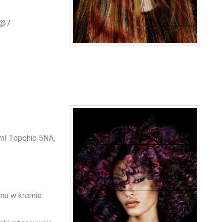
B@7
 ml Topchic 5NA,
onu w kremie