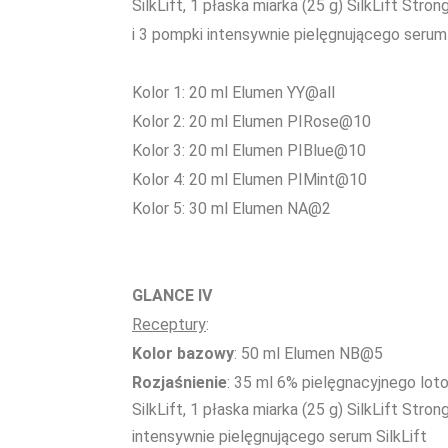
SilkLift, 1 płaska miarka (25 g) SilkLift Stron
i 3 pompki intensywnie pielęgnującego serum 
Kolor 1: 20 ml Elumen YY@all
Kolor 2: 20 ml Elumen PIRose@10
Kolor 3: 20 ml Elumen PIBlue@10
Kolor 4: 20 ml Elumen PIMint@10
Kolor 5: 30 ml Elumen NA@2
GLANCE IV
Receptury
:
Kolor bazowy
: 50 ml Elumen NB@5
Rozjaśnienie
: 35 ml 6% pielęgnacyjnego lot
SilkLift, 1 płaska miarka (25 g) SilkLift Stron
intensywnie pielęgnującego serum SilkLift