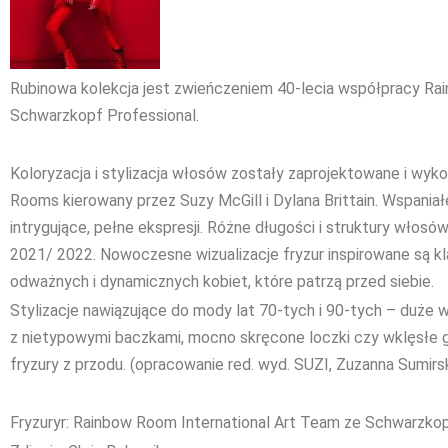
Rubinowa kolekcja jest zwieńczeniem 40-lecia współpracy Ra
Schwarzkopf Professional.
Koloryzacja i stylizacja włosów zostały zaprojektowane i wy
Rooms kierowany przez Suzy McGill i Dylana Brittain. Wspaniałe
intrygujące, pełne ekspresji. Różne długości i struktury włos
2021/ 2022. Nowoczesne wizualizacje fryzur inspirowane są k
odważnych i dynamicznych kobiet, które patrzą przed siebie.
Stylizacje nawiązujące do mody lat 70-tych i 90-tych – duże 
z nietypowymi baczkami, mocno skręcone loczki czy wklęsłe g
fryzury z przodu. (opracowanie red. wyd. SUZI, Zuzanna Sumirs
Fryzuryr: Rainbow Room International Art Team ze Schwarzkop