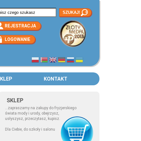
rmularz wyszukiwania
REJESTRACJA
LOGOWANIE
KLEP
KONTAKT
SKLEP
...zapraszamy na zakupy do fryzjerskiego
świata mody i urody, obejrzysz,
usłyszysz, przeczytasz, kupisz.
Dla Ciebie, do szkoły i salonu