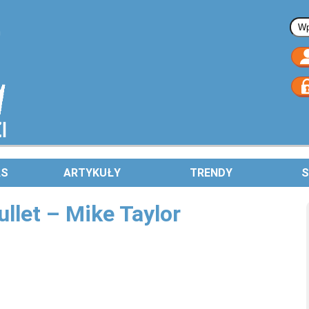
Fo
AS
ARTYKUŁY
TRENDY
S
ullet – Mike Taylor