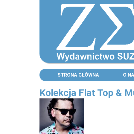
STRONA GŁÓWNA
O N
Kolekcja Flat Top & M