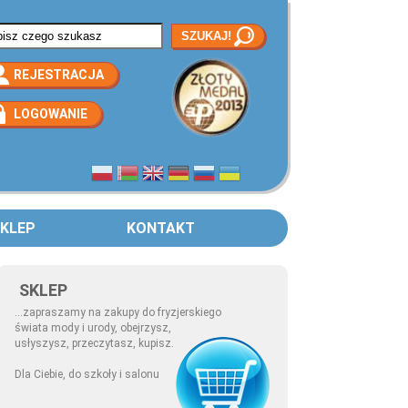
rmularz wyszukiwania
REJESTRACJA
LOGOWANIE
KLEP
KONTAKT
SKLEP
...zapraszamy na zakupy do fryzjerskiego
świata mody i urody, obejrzysz,
usłyszysz, przeczytasz, kupisz.
Dla Ciebie, do szkoły i salonu