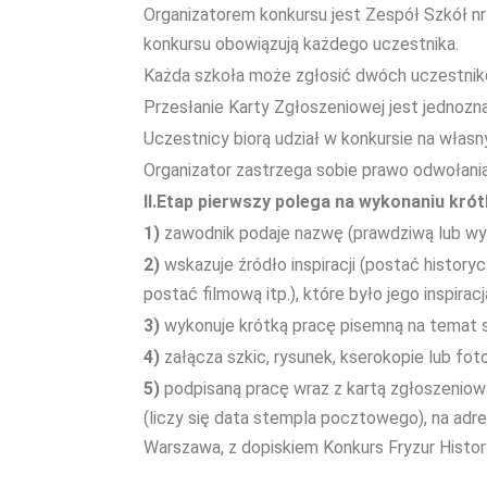
Organizatorem konkursu jest Zespół Szkół nr 
konkursu obowiązują każdego uczestnika.
Każda szkoła może zgłosić dwóch uczestnik
Przesłanie Karty Zgłoszeniowej jest jednozn
Uczestnicy biorą udział w konkursie na własn
Organizator zastrzega sobie prawo odwołania
II.Etap pierwszy polega na wykonaniu krót
1)
zawodnik podaje nazwę (prawdziwą lub wym
2)
wskazuje źródło inspiracji (postać historycz
postać filmową itp.), które było jego inspiracj
3)
wykonuje krótką pracę pisemną na temat sw
4)
załącza szkic, rysunek, kserokopie lub foto
5)
podpisaną pracę wraz z kartą zgłoszeniową
(liczy się data stempla pocztowego), na adre
Warszawa, z dopiskiem Konkurs Fryzur Histor