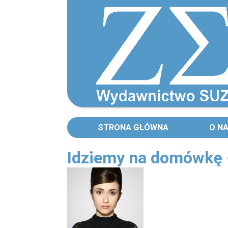
STRONA GŁÓWNA
O N
Idziemy na domówkę 