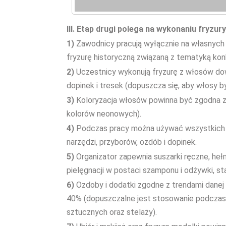
III. Etap drugi polega na wykonaniu fryzury
1)
Zawodnicy pracują wyłącznie na własnych m
fryzurę historyczną związaną z tematyką kon
2)
Uczestnicy wykonują fryzurę z włosów dow
dopinek i tresek (dopuszcza się, aby włosy by
3)
Koloryzacja włosów powinna być zgodna z t
kolorów neonowych).
4)
Podczas pracy można używać wszystkich do
narzędzi, przyborów, ozdób i dopinek.
5)
Organizator zapewnia suszarki ręczne, heł
pielęgnacji w postaci szamponu i odżywki, sta
6)
Ozdoby i dodatki zgodne z trendami danej
40% (dopuszczalne jest stosowanie podczas s
sztucznych oraz stelaży).