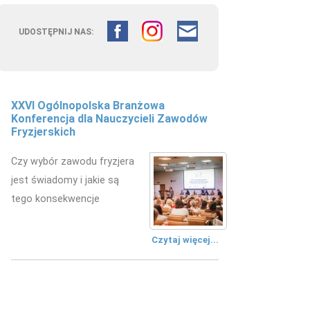
UDOSTĘPNIJ NAS:
Fryzjerstwo łączy pokolenia –
doświadczenie edukacyjne w
kształceniu przyszłych fryzjerów
W Zespole Szkół
Mechanicznych w Kielcach
zorganizowano wydarzenie
edukacyjne.
Czytaj więcej...