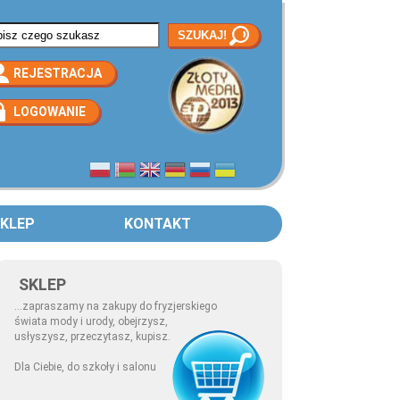
rmularz wyszukiwania
REJESTRACJA
LOGOWANIE
KLEP
KONTAKT
SKLEP
...zapraszamy na zakupy do fryzjerskiego
świata mody i urody, obejrzysz,
usłyszysz, przeczytasz, kupisz.
Dla Ciebie, do szkoły i salonu