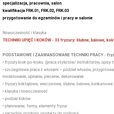
specjalizacja, pracownia, salon
kwalifikacja FRK.01, FRK.02, FRK.03
przygotowanie do egzaminów i pracy w salonie
Nowoczesność i klasyka
TECHNIKI UPIĘĆ I KOKÓW - 33 fryzury: ślubne, balowe, kok
PODSTAWOWE I ZAAWANSOWANE TECHNIKI PRACY - fryzu
• fryzury krok-po-kroku (praca stylistów/ instruktorów, opisy t
• szczegółowa praca z włosami – podział włosów, przygotowanie
modelowanie, upinanie, plecenie, dekorowanie
• fryzury koktajlowe, wieczorowe, ślubne, balowe, konkursowe
• klasyka i nowoczesność
• podział koków
• planowanie, formy, elementy fryzur
• narzędzia, przybory, produkty do stylizacji