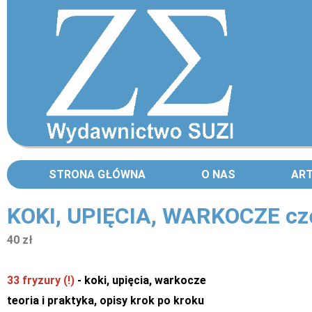
STRONA GŁÓWNA
O NAS
AR
KOKI, UPIĘCIA, WARKOCZE cz
40 zł
33 fryzury (!)
- koki, upięcia, warkocze
teoria i praktyka, opisy krok po kroku