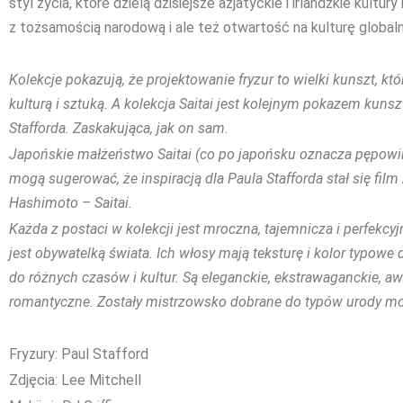
styl życia, które dzielą dzisiejsze azjatyckie i irlandzkie kult
z tożsamością narodową i ale też otwartość na kulturę globaln
Kolekcje pokazują, że projektowanie fryzur to wielki kunszt, któ
kulturą i sztuką. A kolekcja Saitai jest kolejnym pokazem kuns
Stafforda. Zaskakująca, jak on sam.
Japońskie małżeństwo Saitai (co po japońsku oznacza pępowina
mogą sugerować, że inspiracją dla Paula Stafforda stał się film
Hashimoto – Saitai.
Każda z postaci w kolekcji jest mroczna, tajemnicza i perfekc
jest obywatelką świata. Ich włosy mają teksturę i kolor typowe 
do różnych czasów i kultur. Są eleganckie, ekstrawaganckie, aw
romantyczne. Zostały mistrzowsko dobrane do typów urody mod
Fryzury: Paul Stafford
Zdjęcia: Lee Mitchell