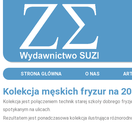
STRONA GŁÓWNA
O NAS
AR
Kolekcja męskich fryzur na 201
Kolekcja jest połączeniem technik starej szkoły dobrego fry
spotykanym na ulicach.
Rezultatem jest ponadczasowa kolekcja ilustrująca różnorodn