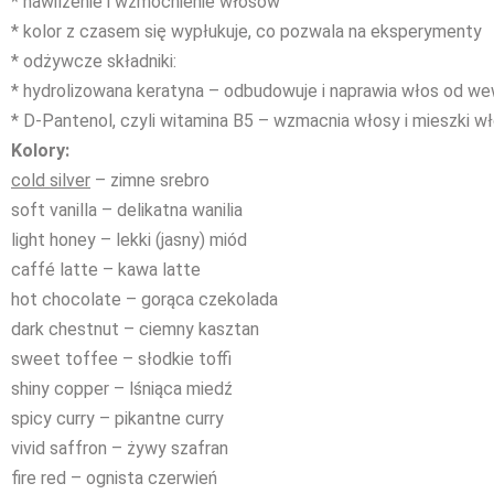
* nawilżenie i wzmocnienie włosów
* kolor z czasem się wypłukuje, co pozwala na eksperymenty
* odżywcze składniki:
* hydrolizowana keratyna – odbudowuje i naprawia włos od we
* D-Pantenol, czyli witamina B5 – wzmacnia włosy i mieszki 
Kolory:
cold silver
– zimne srebro
soft vanilla – delikatna wanilia
light honey – lekki (jasny) miód
caffé latte – kawa latte
hot chocolate – gorąca czekolada
dark chestnut – ciemny kasztan
sweet toffee – słodkie toffi
shiny copper – lśniąca miedź
spicy curry – pikantne curry
vivid saffron – żywy szafran
fire red – ognista czerwień