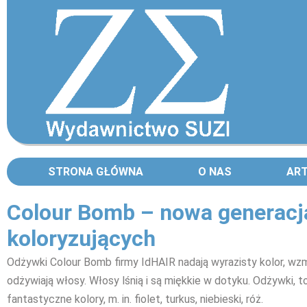
STRONA GŁÓWNA
O NAS
AR
Colour Bomb – nowa generacj
koloryzujących
Odżywki Colour Bomb firmy IdHAIR nadają wyrazisty kolor, wzm
odżywiają włosy. Włosy lśnią i są miękkie w dotyku. Odżywki, t
fantastyczne kolory, m. in. fiolet, turkus, niebieski, róż.