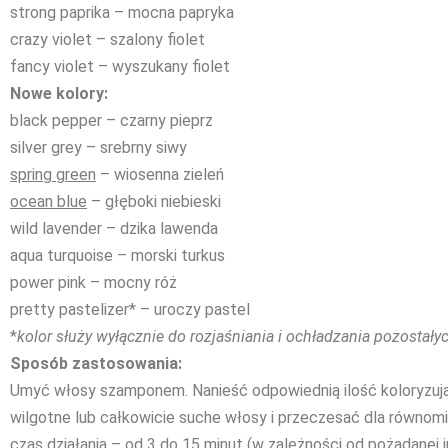
strong paprika – mocna papryka
crazy violet – szalony fiolet
fancy violet – wyszukany fiolet
Nowe kolory:
black pepper – czarny pieprz
silver grey – srebrny siwy
spring green
– wiosenna zieleń
ocean blue
– głęboki niebieski
wild lavender – dzika lawenda
aqua turquoise – morski turkus
power pink – mocny róż
pretty pastelizer* – uroczy pastel
*
kolor służy wyłącznie do rozjaśniania i ochładzania pozosta
Sposób zastosowania:
Umyć włosy szamponem. Nanieść odpowiednią ilość koloryzuj
wilgotne lub całkowicie suche włosy i przeczesać dla równom
czas działania – od 3 do 15 minut (w zależności od pożądanej 