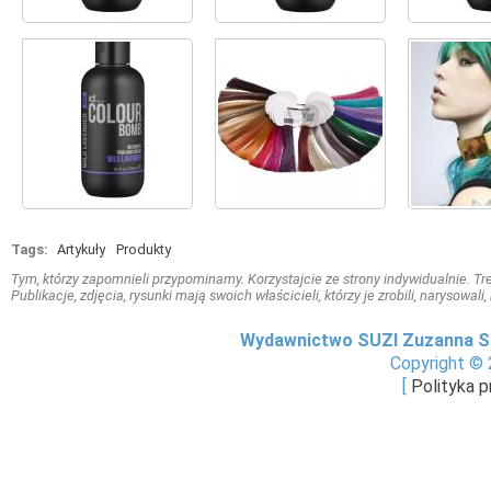
Tags:
Artykuły
Produkty
Tym, którzy zapomnieli przypominamy. Korzystajcie ze strony indywidualnie. Treś
Publikacje, zdjęcia, rysunki mają swoich właścicieli, którzy je zrobili, narysowal
Wydawnictwo SUZI Zuzanna S
Copyright © 
[
Polityka 