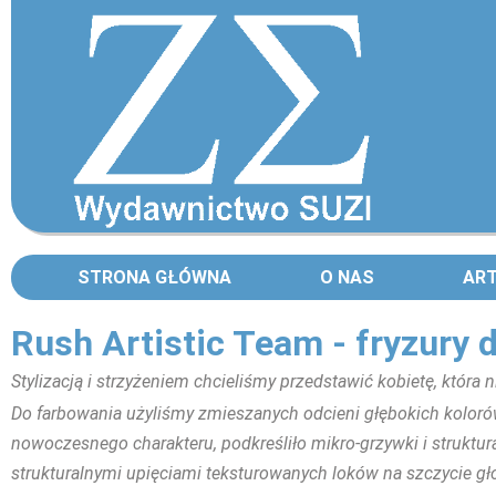
STRONA GŁÓWNA
O NAS
AR
Rush Artistic Team - fryzury
Stylizacją i strzyżeniem chcieliśmy przedstawić kobietę, która n
Do farbowania użyliśmy zmieszanych odcieni głębokich kolorów 
nowoczesnego charakteru, podkreśliło mikro-grzywki i struktural
strukturalnymi upięciami teksturowanych loków na szczycie gło