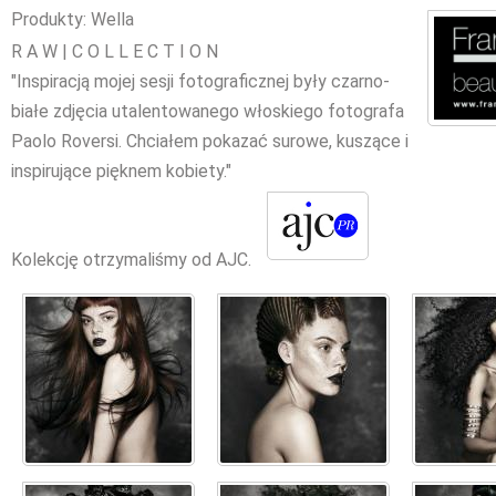
Produkty: Wella
R A W | C O L L E C T I O N
"Inspiracją mojej sesji fotograficznej były czarno-
białe zdjęcia utalentowanego włoskiego fotografa
Paolo Roversi. Chciałem pokazać surowe, kuszące i
inspirujące pięknem kobiety."
Kolekcję otrzymaliśmy od AJC.